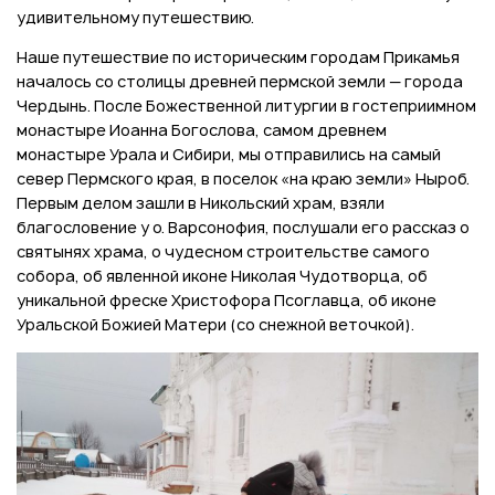
удивительному путешествию.
Наше путешествие по историческим городам Прикамья
началось со столицы древней пермской земли — города
Чердынь. После Божественной литургии в гостеприимном
монастыре Иоанна Богослова, самом древнем
монастыре Урала и Сибири, мы отправились на самый
север Пермского края, в поселок «на краю земли» Ныроб.
Первым делом зашли в Никольский храм, взяли
благословение у о. Варсонофия, послушали его рассказ о
святынях храма, о чудесном строительстве самого
собора, об явленной иконе Николая Чудотворца, об
уникальной фреске Христофора Псоглавца, об иконе
Уральской Божией Матери (со снежной веточкой).