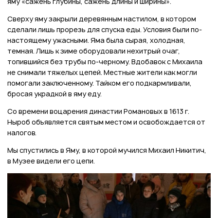
яму «сажень глубины, сажень длины и ширины».
Сверху яму закрыли деревянным настилом, в котором
сделали лишь прорезь для спуска еды. Условия были по-
настоящему ужасными. Яма была сырая, холодная,
темная. Лишь к зиме оборудовали нехитрый очаг,
топившийся без трубы по-черному. Вдобавок с Михаила
не снимали тяжелых цепей. Местные жители как могли
помогали заключенному. Тайком его подкармливали,
бросая украдкой в яму еду.
Со времени воцарения династии Романовых в 1613 г.
Ныроб объявляется святым местом и освобождается от
налогов.
Мы спустились в Яму, в которой мучился Михаил Никитич,
в Музее видели его цепи.