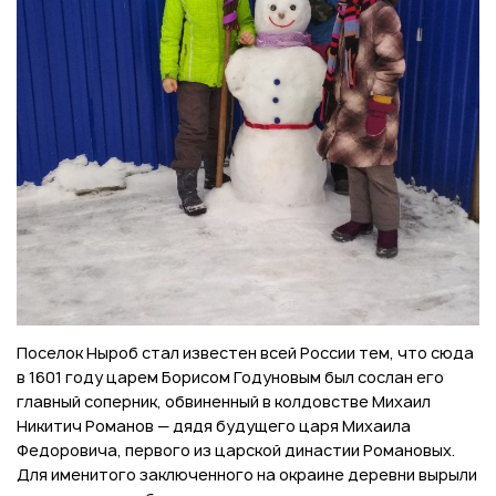
Поселок Ныроб стал известен всей России тем, что сюда
в 1601 году царем Борисом Годуновым был сослан его
главный соперник, обвиненный в колдовстве Михаил
Никитич Романов — дядя будущего царя Михаила
Федоровича, первого из царской династии Романовых.
Для именитого заключенного на окраине деревни вырыли