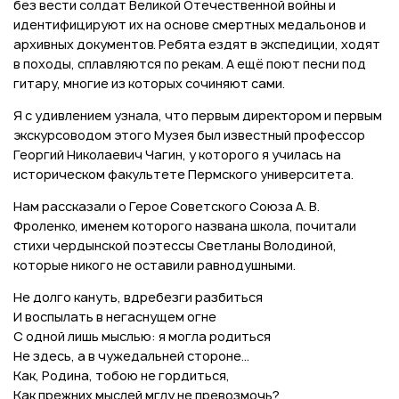
без вести солдат Великой Отечественной войны и
идентифицируют их на основе смертных медальонов и
архивных документов. Ребята ездят в экспедиции, ходят
в походы, сплавляются по рекам. А ещё поют песни под
гитару, многие из которых сочиняют сами.
Я с удивлением узнала, что первым директором и первым
экскурсоводом этого Музея был известный профессор
Георгий Николаевич Чагин, у которого я училась на
историческом факультете Пермского университета.
Нам рассказали о Герое Советского Союза А. В.
Фроленко, именем которого названа школа, почитали
стихи чердынской поэтессы Светланы Володиной,
которые никого не оставили равнодушными.
Не долго кануть, вдребезги разбиться
И воспылать в негаснущем огне
С одной лишь мыслью: я могла родиться
Не здесь, а в чужедальней стороне…
Как, Родина, тобою не гордиться,
Как прежних мыслей мглу не превозмочь?