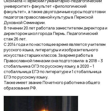
Окончила «Пермский гуманитарно-педагогический
университет» факультет «филологический
факультет», а также двухгодичные курсы подготовки
педагогов православной культуры в Пермской
Духовной Семинарии.
В течении 20 лет работала заместителем директора и
директором школ города Пермь. Педагогический
стаж 26 лет.
С 2014 года и по настоящее время является учителем
русского языка, литературы и изобразительного
искусства старших классов. За время работы в
Православной гимназии она подготовила: в 2018 – 3
стобалльника ОГЭ по русскому языку, в 2020 – 1
стобалльница ЕГЭ по литературе и 1 стобалльница
ЕГЭ по русскому языку.
Также имеет звание Почетного работника общего
образования РФ.