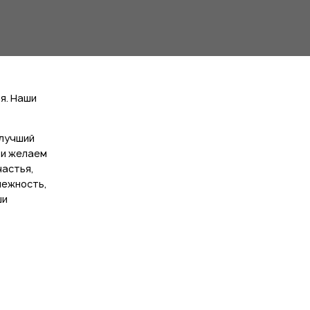
я. Наши
 лучший
 и желаем
частья,
нежность,
ши