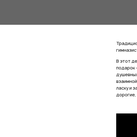
Традицио
гимназис
В этот д
подарок 
душевных
взаимной
ласку и 
дорогие,