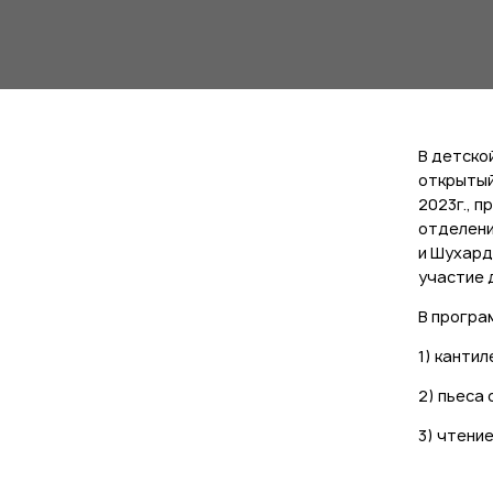
В детско
открытый
2023г., 
отделени
и Шухард
участие д
В програ
1) кантил
2) пьеса
3) чтени