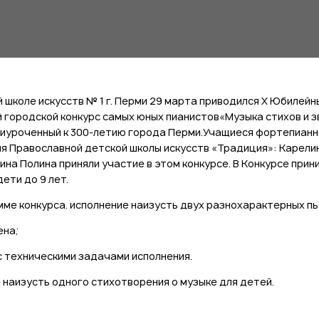
й школе искусств № 1 г. Перми 29 марта приводился Х Юбилейн
 городской конкурс самых юных пианистов«Музыка стихов и з
приуроченный к 300-летию города Перми.Учащиеся фортепианн
я Православной детской школы искусств «Традиция»: Карели
ина Полина приняли участие в этом конкурсе. В Конкурсе при
ети до 9 лет.
мме конкурса. исполнение наизусть двух разнохарактерных пь
ена;
 с техническими задачами исполнения.
е наизусть одного стихотворения о музыке для детей.