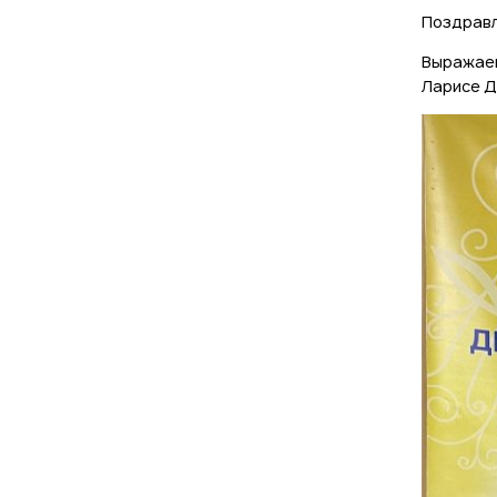
Поздравл
Выражаем
Ларисе Д