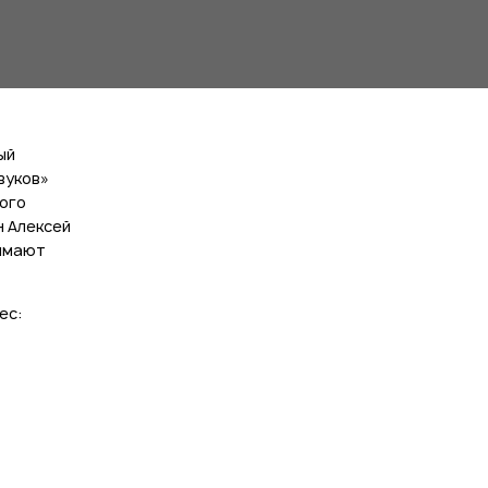
ый
вуков»
ого
н Алексей
нимают
ес: