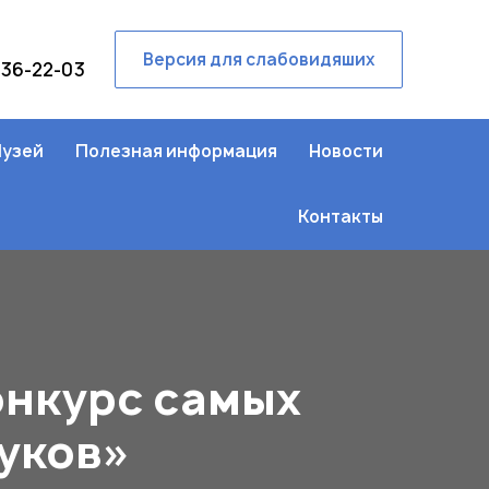
Версия для слабовидяших
236-22-03
узей
Полезная информация
Новости
Контакты
онкурс самых
вуков»