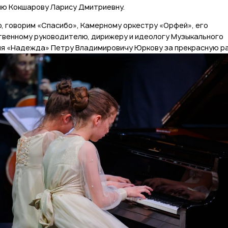
ю Кокшарову Ларису Дмитриевну.
о, говорим «Спасибо», Камерному оркестру «Орфей», его
венному руководителю, дирижеру и идеологу Музыкального
я «Надежда» Петру Владимировичу Юркову за прекрасную р