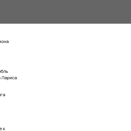
зона
,
мбль
а Лариса
ига
е к