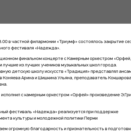
 18.00 в частной филармонии «Триумф» состоялось закрытие се
ного фестиваля «Надежда».
ционном финальном концерте с Камерным оркестром «Орфей
и лучшие из лучших учеников музыкальных школ города.
вную детскую школу искусств «Традиция» представлял анса
в Коняева Арина и Шишкина Ульяна, преподаватель Кокшаров
на.
 исполнил с камерным оркестром «Орфей» произведение Э.Гр
ный фестиваль «Надежда» реализуется при поддержке
ента культуры и молодежной политики Перми
ем огромную благодарность и признательность в подготовк