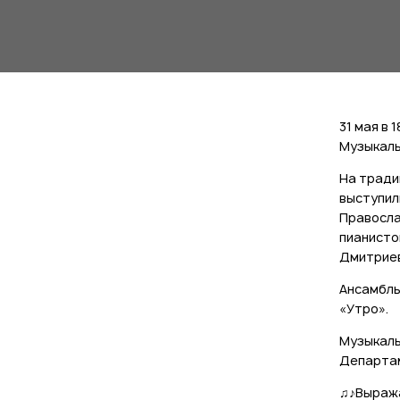
31 мая в
Музыкаль
На тради
выступил
Правосла
пианисто
Дмитриев
Ансамбль
«Утро».
Музыкаль
Департам
♫♪Выража