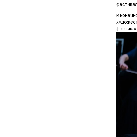
фестивал
И конечн
художест
фестивал